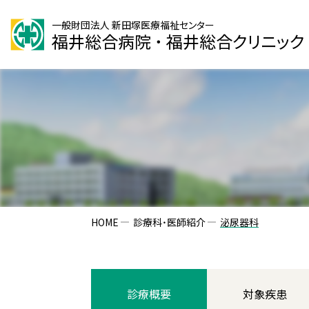
一般財団法人 新田塚医療福祉センター
福井総合病院
・
福井総合クリニック
HOME
診療科・医師紹介
泌尿器科
診療
概要
対象
疾患