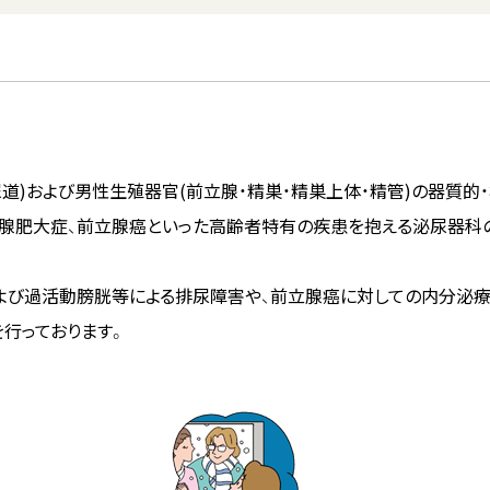
尿道)および男性生殖器官(前立腺・精巣・精巣上体・精管)の器質的
立腺肥大症、前立腺癌といった高齢者特有の疾患を抱える泌尿器科
よび過活動膀胱等による排尿障害や、前立腺癌に対しての内分泌療
行っております。