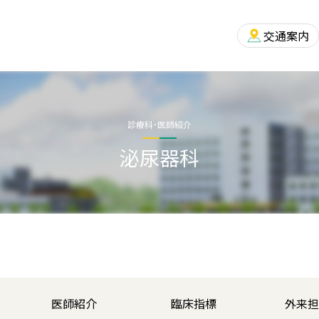
交通案内
診療科・医師紹介
泌尿器科
医師
紹介
臨床
指標
外来
担