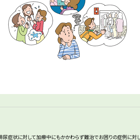
排尿症状に対して加療中にもかかわらず難治でお困りの症例に対し