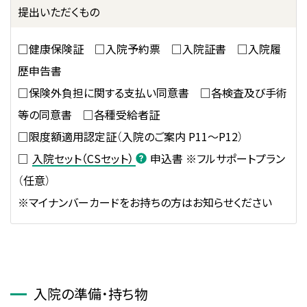
提出いただくもの
□健康保険証 □入院予約票 □入院証書 □入院履
歴申告書
□保険外負担に関する支払い同意書 □各検査及び手術
等の同意書 □各種受給者証
□限度額適用認定証（入院のご案内 P11～P12）
□
入院セット（CSセット）
申込書 ※フルサポートプラン
（任意）
※マイナンバーカードをお持ちの方はお知らせください
入院の準備・持ち物