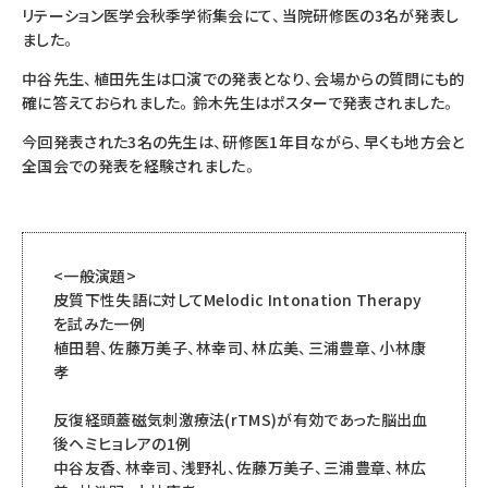
リテーション医学会秋季学術集会にて、当院研修医の3名が発表し
ました。
中谷先生、植田先生は口演での発表となり、会場からの質問にも的
確に答えておられました。鈴木先生はポスターで発表されました。
今回発表された3名の先生は、研修医1年目ながら、早くも地方会と
全国会での発表を経験されました。
<一般演題>
皮質下性失語に対してMelodic Intonation Therapy
を試みた一例
植田碧、佐藤万美子、林幸司、林広美、三浦豊章、小林康
孝
反復経頭蓋磁気刺激療法(rTMS)が有効であった脳出血
後ヘミヒョレアの1例
中谷友香、林幸司、浅野礼、佐藤万美子、三浦豊章、林広