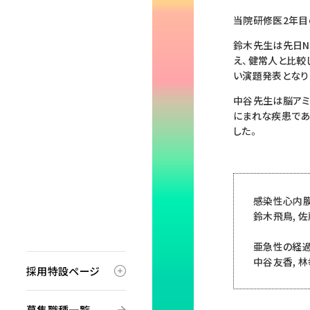
当院研修医2年目
鈴木先生は先日Neur
え、健常人と比較
い演題発表となり
中谷先生は脳アミ
にまれな疾患であ
した。
感染性心内膜
鈴木飛鳥, 佐
亜急性の経過
中谷友香, 林
採用特設ページ
募集職種一覧