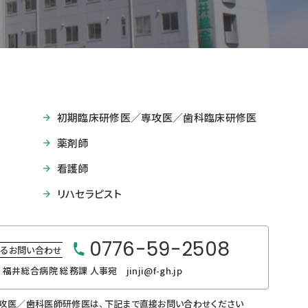
初期臨床研修医／専攻医／歯科臨床研修医
薬剤師
看護師
リハセラピスト
0776-59-2508
るお問い合わせ
福井総合病院 総務課 人事宛 jinji@f-gh.jp
攻医／歯科医師研修医は、
下記まで直接お問い合わせください