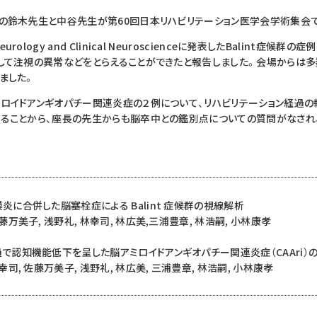
の鈴木先生と中谷先生が第60回日本リハビリテーション医学会学術集会
ology and Clinical Neuroscienceに発表したBalint症候
して注視の異常などをとらえることができたと報告しました。会場からは
ました。
ロイドアンギオパチー関連炎症の２例について、リハビリテーション経過の
ることから、座長の先生からも脳卒中との鑑別点についての質問がなされ
炎に合併した脳塞栓症による Balint 症候群の視線解析
藤万美子, 浅野礼, 林幸司, 林広美,三浦豊章, 林浩嗣, 小林康孝
で認知機能低下を呈した脳アミロイドアンギオパチー関連炎症（CAAri）の 
幸司, 佐藤万美子, 浅野礼, 林広美, 三浦豊章, 林浩嗣, 小林康孝