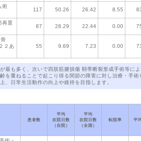
挿入術
117
50.26
26.42
8.55
8
節再置
87
28.29
22.44
0.00
7
部骨
２２あ
55
9.69
7.23
0.00
7
が最も多く、次いで四肢筋腱損傷 靱帯断裂形成手術等によ
齢を重ねることで起こり得る関節の障害に対し治療・手術
上、日常生活動作の向上や維持を目指します。
平均
平均
患者数
在院日数
在院日数
転院率
平
（自院）
（全国）
 手術・