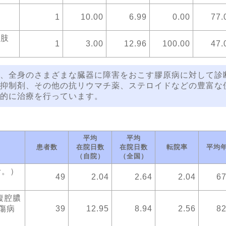
上
1
10.00
6.99
0.00
77.
上肢
1
3.00
12.96
100.00
47.
、全身のさまざまな臓器に障害をおこす膠原病に対して診
抑制剤、その他の抗リウマチ薬、ステロイドなどの豊富な
的に治療を行っています。
平均
平均
患者数
在院日数
在院日数
転院率
平均
（自院）
（全国）
む。）
49
2.04
2.64
2.04
67
腹腔膿
傷病
39
12.95
8.94
2.56
82