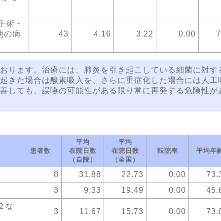
手術・
他の病
43
4.16
3.22
0.00
7
おります。治療には、肺炎を引き起こしている細菌に対す
起きた場合は酸素吸入を、さらに重症化した場合には人工
善しても、誤嚥の可能性がある限り常に再発する危険性が
平均
平均
患者数
在院日数
在院日数
転院率
平均年
（自院）
（全国）
8
31.88
22.73
0.00
73.
3
9.33
19.49
0.00
45.
２な
3
11.67
15.73
0.00
73.