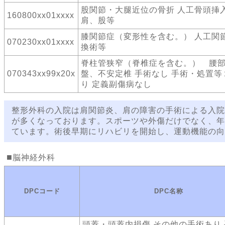
股関節・大腿近位の骨折 人工骨頭
160800xx01xxxx
肩、股等
膝関節症（変形性を含む。） 人工関
070230xx01xxxx
換術等
脊柱管狭窄（脊椎症を含む。） 腰
070343xx99x20x
盤、不安定椎 手術なし 手術・処置等
り 定義副傷病なし
整形外科の入院は肩関節炎、肩の障害の手術による入院
が多くなっております。スポーツや外傷だけでなく、年
ています。術後早期にリハビリを開始し、運動機能の向
脳神経外科
DPCコード
DPC名称
頭蓋・頭蓋内損傷 その他の手術あり