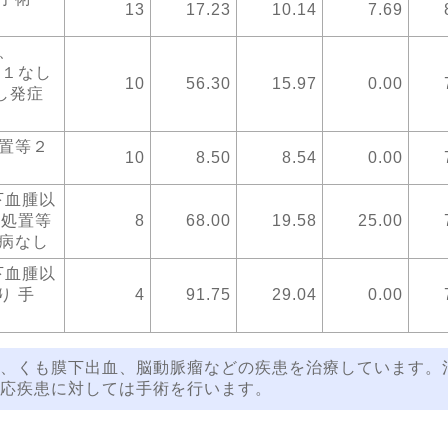
13
17.23
10.14
7.69
、
等１なし
10
56.30
15.97
0.00
し発症
処置等２
10
8.50
8.54
0.00
下血腫以
・処置等
8
68.00
19.58
25.00
傷病なし
下血腫以
り 手
4
91.75
29.04
0.00
、くも膜下出血、脳動脈瘤などの疾患を治療しています。
応疾患に対しては手術を行います。