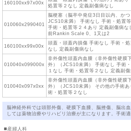
160100xx97x00x
処置等２なし 定義副傷病なし
脳梗塞（脳卒中発症3日目以内、かつ
JCS10未満） 手術なし 手術・処置
010060x2990401
手術・処置等２４あり 定義副傷病な
前Rankin Scale 0、1又は2
頭蓋・頭蓋内損傷 手術なし 手術・
160100xx99x00x
なし 定義副傷病なし
非外傷性頭蓋内血腫（非外傷性硬膜
010040x099000x
外）（JCS10未満） 手術なし 手術
１なし 手術・処置等２なし 定義副
非外傷性頭蓋内血腫（非外傷性硬膜
010040x097x0xx
外）（JCS10未満） その他の手術あ
術・処置等２なし
脳神経外科では頭部外傷、硬膜下血腫、脳挫傷、脳出血
しては薬物治療やリハビリ治療が主になります。手術適
産婦人科