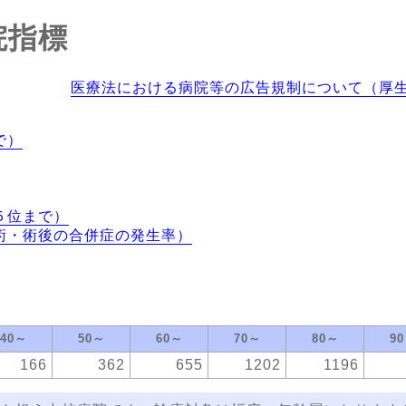
院指標
医療法における病院等の広告規制について（厚
で）
５位まで）
術・術後の合併症の発生率）
40～
50～
60～
70～
80～
9
166
362
655
1202
1196