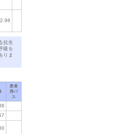
2.98
る抗生
呼吸を
ありま
患者
齢
用パ
ス
38
67
00