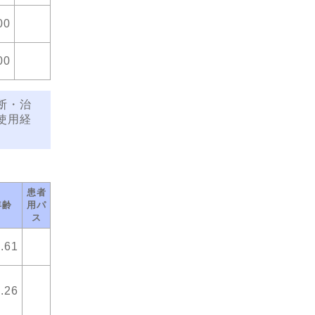
00
00
断・治
使用経
患者
年齢
用パ
ス
.61
.26