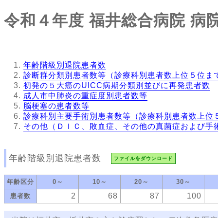
令和４年度
福井総合病院
病
年齢階級別退院患者数
診断群分類別患者数等（診療科別患者数上位５位ま
初発の５大癌のUICC病期分類別並びに再発患者数
成人市中肺炎の重症度別患者数等
脳梗塞の患者数等
診療科別主要手術別患者数等（診療科別患者数上位
その他（ＤＩＣ、敗血症、その他の真菌症および手
年齢階級別退院患者数
ファイルをダウンロード
年齢区分
0～
10～
20～
30～
2
68
87
100
患者数