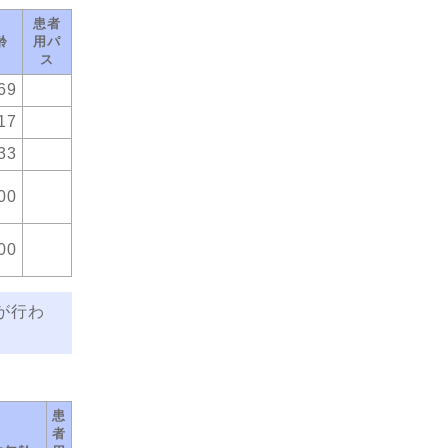
患者
齢
用パ
ス
69
17
33
00
00
が行わ
患
者