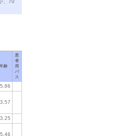
、70
患
者
年齢
用
パ
ス
5.86
3.57
3.25
5.46