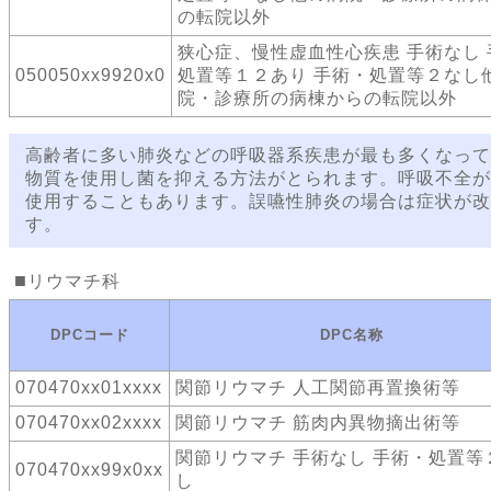
の転院以外
狭心症、慢性虚血性心疾患 手術なし 
050050xx9920x0
処置等１２あり 手術・処置等２なし
院・診療所の病棟からの転院以外
高齢者に多い肺炎などの呼吸器系疾患が最も多くなって
物質を使用し菌を抑える方法がとられます。呼吸不全が
使用することもあります。誤嚥性肺炎の場合は症状が改
す。
リウマチ科
DPCコード
DPC名称
070470xx01xxxx
関節リウマチ 人工関節再置換術等
070470xx02xxxx
関節リウマチ 筋肉内異物摘出術等
関節リウマチ 手術なし 手術・処置等
070470xx99x0xx
し