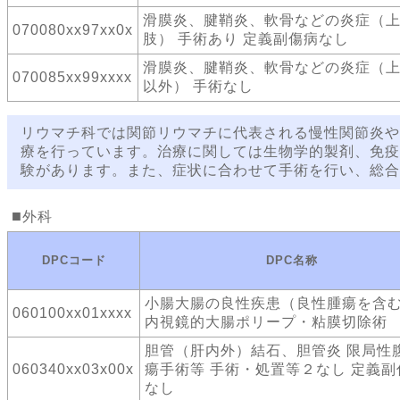
滑膜炎、腱鞘炎、軟骨などの炎症（
070080xx97xx0x
肢） 手術あり 定義副傷病なし
滑膜炎、腱鞘炎、軟骨などの炎症（
070085xx99xxxx
以外） 手術なし
リウマチ科では関節リウマチに代表される慢性関節炎や
療を行っています。治療に関しては生物学的製剤、免疫
験があります。また、症状に合わせて手術を行い、総合
外科
DPCコード
DPC名称
小腸大腸の良性疾患（良性腫瘍を含
060100xx01xxxx
内視鏡的大腸ポリープ・粘膜切除術
胆管（肝内外）結石、胆管炎 限局性
060340xx03x00x
瘍手術等 手術・処置等２なし 定義副
なし