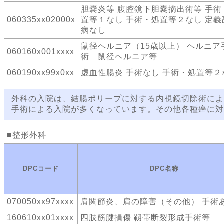
胆嚢炎等 腹腔鏡下胆嚢摘出術等 手術
060335xx02000x
置等１なし 手術・処置等２なし 定義
病なし
鼠径ヘルニア（15歳以上） ヘルニア
060160x001xxxx
術 鼠径ヘルニア等
060190xx99x0xx
虚血性腸炎 手術なし 手術・処置等２
外科の入院は、結腸ポリープに対する内視鏡切除術によ
手術による入院が多くなっています。その他各種癌に対
整形外科
DPCコード
DPC名称
070050xx97xxxx
肩関節炎、肩の障害（その他） 手術
160610xx01xxxx
四肢筋腱損傷 靱帯断裂形成手術等