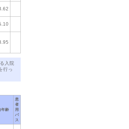
3.62
5.10
3.95
る入院
を行っ
患
者
均年齢
用
パ
ス