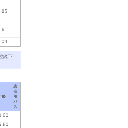
.85
.61
.04
腔鏡下
患
者
年齢
用
パ
ス
0.00
5.80