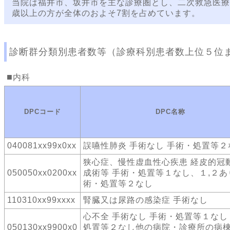
当院は福井市、坂井市を主な診療圏とし、二次救急医療
歳以上の方が全体のおよそ7割を占めています。
診断群分類別患者数等（診療科別患者数上位５位
内科
DPCコード
DPC名称
040081xx99x0xx
誤嚥性肺炎 手術なし 手術・処置等２
狭心症、慢性虚血性心疾患 経皮的冠
050050xx0200xx
成術等 手術・処置等１なし、１,２あ
術・処置等２なし
110310xx99xxxx
腎臓又は尿路の感染症 手術なし
心不全 手術なし 手術・処置等１なし
050130xx9900x0
処置等２なし他の病院・診療所の病