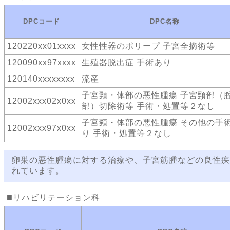
DPCコード
DPC名称
120220xx01xxxx
女性性器のポリープ 子宮全摘術等
120090xx97xxxx
生殖器脱出症 手術あり
120140xxxxxxxx
流産
子宮頸・体部の悪性腫瘍 子宮頸部（
12002xxx02x0xx
部）切除術等 手術・処置等２なし
子宮頸・体部の悪性腫瘍 その他の手
12002xxx97x0xx
り 手術・処置等２なし
卵巣の悪性腫瘍に対する治療や、子宮筋腫などの良性疾
れています。
リハビリテーション科